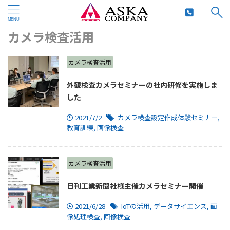
HOME
>
セミナー・体験学習
>
カメラ検査活用
>
カメラ検査活用
カメラ検査活用
外観検査カメラセミナーの社内研修を実施しま
した
2021/7/2
カメラ検査設定作成体験セミナー
,
教育訓練
,
画像検査
カメラ検査活用
日刊工業新聞社様主催カメラセミナー開催
2021/6/28
IoTの活用
,
データサイエンス
,
画
像処理検査
,
画像検査