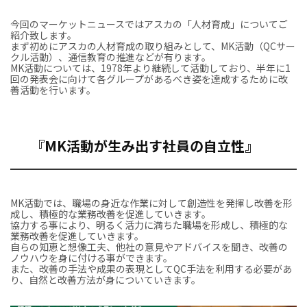
今回のマーケットニュースではアスカの「人材育成」についてご
紹介致します。
まず初めにアスカの人材育成の取り組みとして、MK活動（QCサー
クル活動）、通信教育の推進などが有ります。
MK活動については、1978年より継続して活動しており、半年に1
回の発表会に向けて各グループがあるべき姿を達成するために改
善活動を行います。
『MK活動が生み出す社員の自立性』
MK活動では、職場の身近な作業に対して創造性を発揮し改善を形
成し、積極的な業務改善を促進していきます。
協力する事により、明るく活力に満ちた職場を形成し、積極的な
業務改善を促進していきます。
自らの知恵と想像工夫、他社の意見やアドバイスを聞き、改善の
ノウハウを身に付ける事ができます。
また、改善の手法や成果の表現としてQC手法を利用する必要があ
り、自然と改善方法が身についていきます。