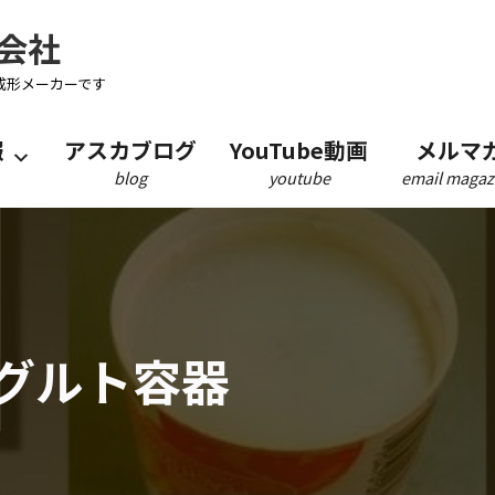
会社
成形メーカーです
報
アスカブログ
YouTube動画
メルマ
blog
youtube
email magaz
グルト容器