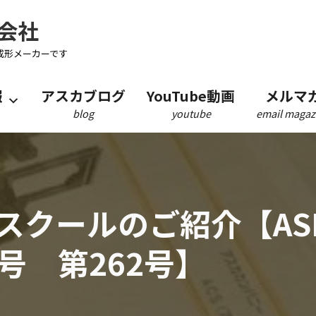
会社
成形メーカーです
報
アスカブログ
YouTube動画
メルマ
blog
youtube
email magaz
クールのご紹介【ASKA
月号 第262号】