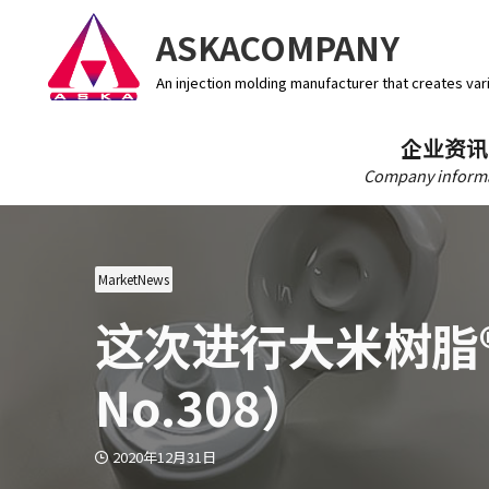
ASKACOMPANY
An injection molding manufacturer that creates var
企业资讯
Company inform
MarketNews
这次进行大米树脂®的介
No.308）
2020年12月31日