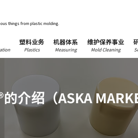
ious things from plastic molding.
塑料业务
机器体系
维护保养事业
ation
Plastics
Measuring
Mold Cleaning
S
绍（ASKA MARKET 