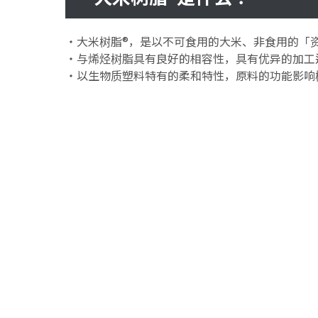
・大米树脂®，是以不可食用的大米、非食用的「
・与烯烃树脂具有良好的相容性，具有优异的加工
・以生物质塑料特有的柔和特性，原料的功能影响
有何优点？