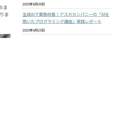
2025年6月30日
めま
りま
生成AIで業務改善！アスカカンパニーの「AIを
用いたプログラミング講座」実践レポート
2025年6月25日
プラスチックと環境についての社内教育を進め
ています
2025年6月18日
バイオマスプラスチックはマテリアルリサイク
ルできるのか？ その2
2025年6月18日
酸素バリア性の『見える化』について【ASKA
MARKET NEWS 2025年06月号 第364号】
2025年5月31日