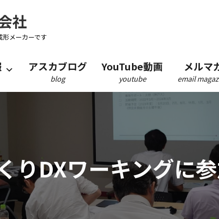
会社
成形メーカーです
報
アスカブログ
YouTube動画
メルマ
blog
youtube
email magaz
くりDXワーキングに