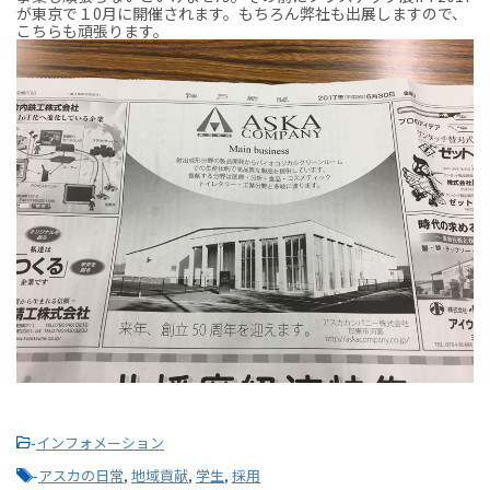
が東京で１0月に開催されます。もちろん弊社も出展しますので、
こちらも頑張ります。
-
インフォメーション
-
アスカの日常
,
地域貢献
,
学生
,
採用