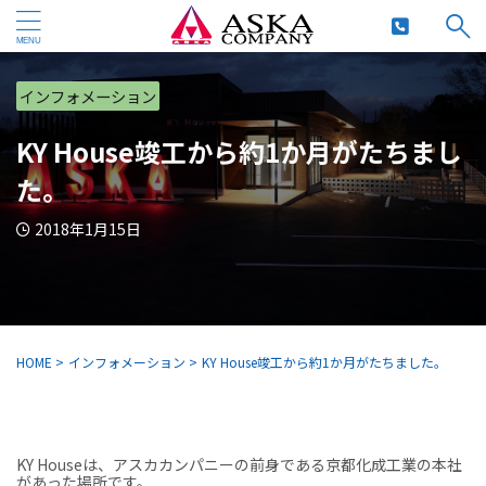
インフォメーション
KY House竣工から約1か月がたちまし
た。
2018年1月15日
HOME
>
インフォメーション
>
KY House竣工から約1か月がたちました。
KY Houseは、アスカカンパニーの前身である京都化成工業の本社
があった場所です。