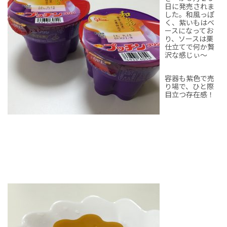
日に発売されま
した。和風っぽ
く、紫いもはベ
ースになってお
り、ソースは栗
仕立てで何か贅
沢な感じぃ～
容器も紫色で売
り場で、ひと際
目立つ存在感！