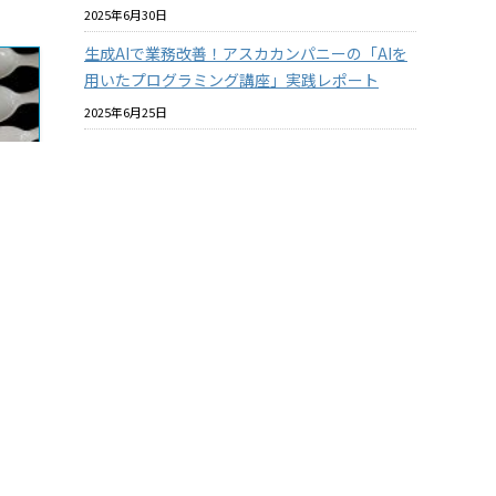
2025年6月30日
生成AIで業務改善！アスカカンパニーの「AIを
用いたプログラミング講座」実践レポート
2025年6月25日
プラスチックと環境についての社内教育を進め
ています
2025年6月18日
バイオマスプラスチックはマテリアルリサイク
ルできるのか？ その2
2025年6月18日
酸素バリア性の『見える化』について【ASKA
MARKET NEWS 2025年06月号 第364号】
2025年5月31日
用樹脂