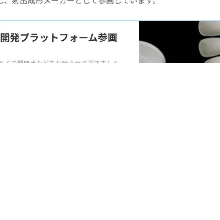
同し、射出成形メーカーとして参画しています。
開発プラットフォーム参画
作とその問題点などをお話させて頂きました。
果について活動報告を行いました ...
んでいること
、MBBPの成形技術開発や、試作評価をすることです。
ンマスターバッチ（SMS社製 TAPIOPLAST TPS）を汎