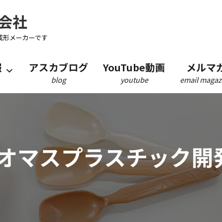
会社
成形メーカーです
報
アスカブログ
YouTube動画
メルマ
blog
youtube
email magaz
オマスプラスチック開