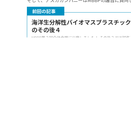
そして、アスカカンパニーはMBBPの趣旨に賛
前回の記事
海洋生分解性バイオマスプラスチック
のその後４
MBBP第２回全体会議に出席しました！ その後３では試
今回はその続きとなります。 MBBP開発樹脂の成形・評価結
続きを見る
アスカカンパニーが取り組
プラットフォームでのアスカカンパニーの役割は
これまで、その役割と並行してMBBPで取り扱うデンプ