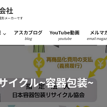
会社
成形メーカーです
報
アスカブログ
YouTube動画
メルマ
blog
youtube
email magaz
サイクル~容器包装~