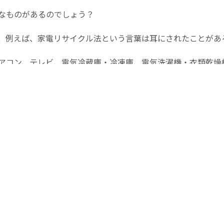
なものがあるのでしょう？
、例えば、家電リサイクル法という言葉は耳にされたことがあ
アコン、テレビ、電気冷蔵庫・冷凍庫、電気洗濯機・衣類乾燥
払う義務があることが定められています。
クル法、建設リサイクル法、自動車リサイクル法、小型家電リ
るのではないでしょうか。
進法、今春施行予定のプラスチック資源循環促進法などもあり
のリサイクル事業、エコタウン事業が行われているなどリサイ
。
られている『リサイクル』。