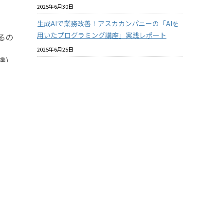
2025年6月30日
生成AIで業務改善！アスカカンパニーの「AIを
用いたプログラミング講座」実践レポート
るの
2025年6月25日
機）
プラスチックと環境についての社内教育を進め
ています
サイ
2025年6月18日
バイオマスプラスチックはマテリアルリサイク
ルできるのか？ その2
2025年6月18日
酸素バリア性の『見える化』について【ASKA
ま
MARKET NEWS 2025年06月号 第364号】
2025年5月31日
クル