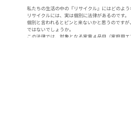
私たちの生活の中の『リサイクル』にはどのよう
リサイクルには、実は個別に法律があるのです。
個別と言われるとピンと来ないかと思うのですが
ではないでしょうか。
この法律では、対象となる家電４品目（家庭用エ
を廃棄する時に、収集運搬料とリサイクル料を支
この他にも、容器包装リサイクル法、食品リサイ
クル法などが定められています。
環境省の【環境再生・資源循環】ページ
より
え？そんなにあるの？と思われた方もいらっしゃ
その他にも、関連する法律として資源有効利用促
す。
法律とはなっていませんが、携帯電話や紙おむつ
をキーワードとした個別事業も促進されています
これだけ多くの法律、個別事業によって推し進め