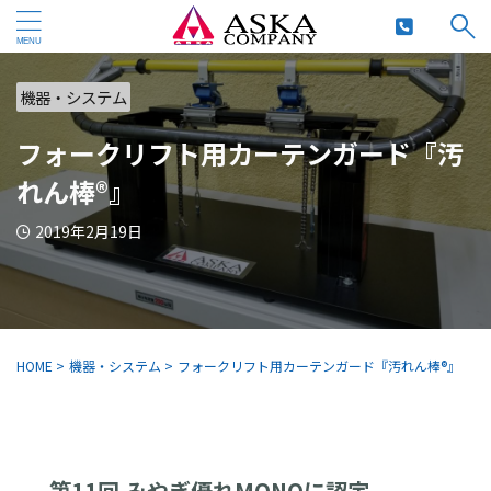
機器・システム
フォークリフト用カーテンガード『汚
れん棒®』
2019年2月19日
HOME
>
機器・システム
>
フォークリフト用カーテンガード『汚れん棒®』
第11回 みやぎ優れMONOに認定