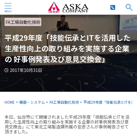
FA工場自動化技術
平成29年度「技能伝承とITを活用した
生産性向上の取り組みを実施する企業
の 好事例発表及び意見交換会」
2017年10月31日
HOME
>
機器・システム
>
FA工場自動化技術
>
平成29年度「技能伝承とITを
本日、仙台市にて開催されました平成29年度「技能伝承とITを活
用した生産性向上の取り組みを実施する企業の好事例発表及び意
見交換会」にて東北工場製造課所属の安彦さんが事例報告させて
頂きました。