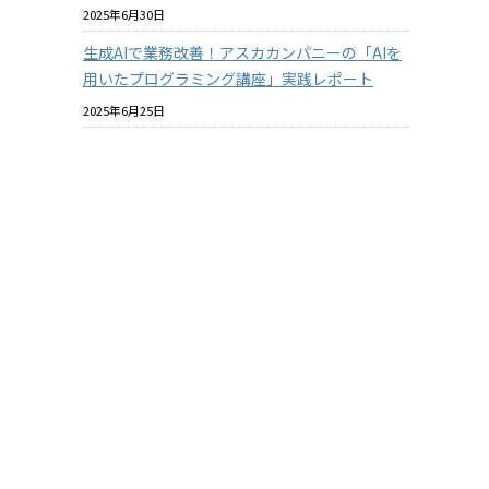
2025年6月30日
生成AIで業務改善！アスカカンパニーの「AIを
用いたプログラミング講座」実践レポート
2025年6月25日
プラスチックと環境についての社内教育を進め
とな
ています
が出
2025年6月18日
バイオマスプラスチックはマテリアルリサイク
ルできるのか？ その2
2025年6月18日
酸素バリア性の『見える化』について【ASKA
MARKET NEWS 2025年06月号 第364号】
2025年5月31日