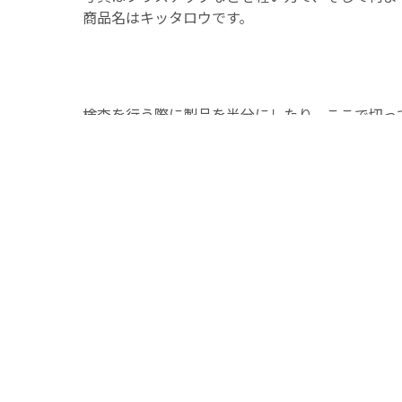
商品名はキッタロウです。
検査を行う際に製品を半分にしたり、ここで切っ
また検査作業は比較的力が弱い女性が多く、プラ
り、無理に力をこめると危ないことが多いですが
来ます。
切断の対象物専用ジグなども設計して作ってくれ
貸出機もあります。
また展示会でも実際に弊社のプラスチック製品を
是非お試しください。