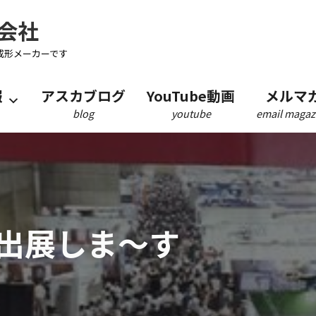
会社
成形メーカーです
報
アスカブログ
YouTube動画
メルマ
blog
youtube
email magaz
出展しま～す