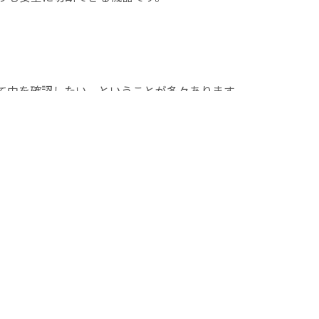
て中を確認したい、ということが多々あります。
スチック製品と言えどもカッターで切るにはかなりの力が必要
、この機械を使うと簡単にプラスチック製品をカットすること
るの？などのご要望にもお応えしています。
カットして試すことが出来ます。