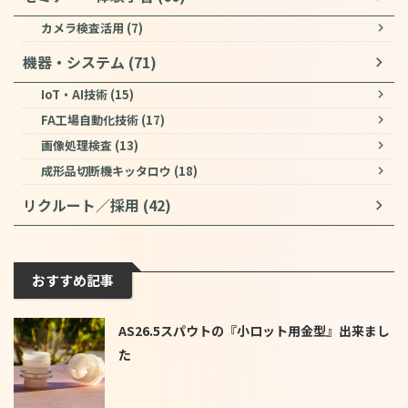
カメラ検査活用 (7)
機器・システム (71)
IoT・AI技術 (15)
FA工場自動化技術 (17)
画像処理検査 (13)
成形品切断機キッタロウ (18)
リクルート／採用 (42)
おすすめ記事
AS26.5スパウトの『小ロット用金型』出来まし
た