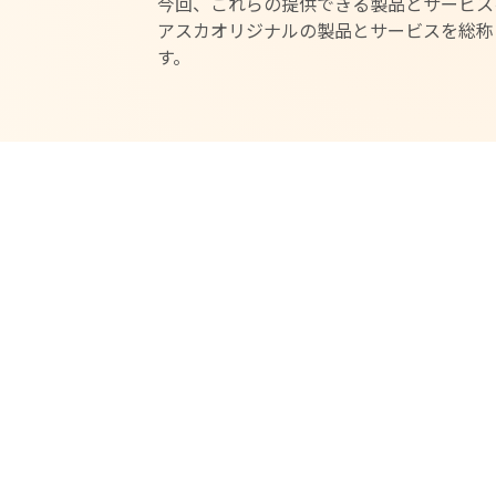
今回、これらの提供できる製品とサービスを
アスカオリジナルの製品とサービスを総称し
す。
AS Familyの
ロゴ形状について、全体のフォルムではA
ジしています。
「循環型社会へ貢献したい！」
そんな想いから社会循環を矢印で表現し、
を右肩上がりになる願いを込めました。