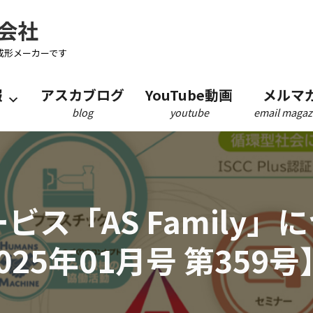
会社
成形メーカーです
報
アスカブログ
YouTube動画
メルマ
blog
youtube
email magaz
ビス「AS Family」
2025年01月号 第359号