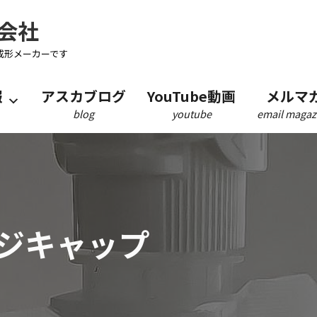
会社
成形メーカーです
報
アスカブログ
YouTube動画
メルマ
blog
youtube
email magaz
ジキャップ