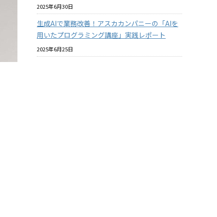
2025年6月30日
生成AIで業務改善！アスカカンパニーの「AIを
用いたプログラミング講座」実践レポート
2025年6月25日
プラスチックと環境についての社内教育を進め
ています
2025年6月18日
バイオマスプラスチックはマテリアルリサイク
ルできるのか？ その2
2025年6月18日
酸素バリア性の『見える化』について【ASKA
MARKET NEWS 2025年06月号 第364号】
2025年5月31日
こと