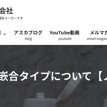
会社
成形メーカーです
報
アスカブログ
YouTube動画
メルマ
blog
youtube
email magaz
嵌合タイプについて【