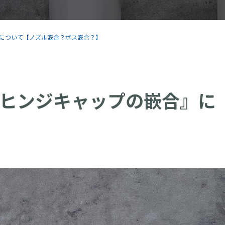
について【ノズル嵌合？ボス嵌合？】
ヒンジキャップの嵌合』に