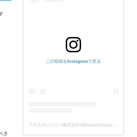
す
この投稿をInstagramで見る
アスカカンパニー株式会社(@askacompany.1968)がシェアした投稿
べき