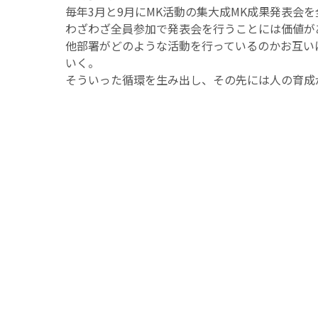
毎年3月と9月にMK活動の集大成MK成果発表会
わざわざ全員参加で発表会を行うことには価値が
他部署がどのような活動を行っているのかお互い
いく。
そういった循環を生み出し、その先には人の育成
自分たちの作業を楽
こちらの機械はポリシートフィルムを一枚づつ、
ポリシートをつまんで1枚ずつ提供するのは手作
自分たちが楽になることを行うのがMK活動です
その中では機械が得意な部署に頼んだり、自分た
この機械の名前は『T.O君１号』くんです。