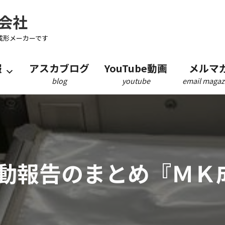
会社
成形メーカーです
報
アスカブログ
YouTube動画
メルマ
blog
youtube
email magaz
動報告のまとめ『ＭＫ