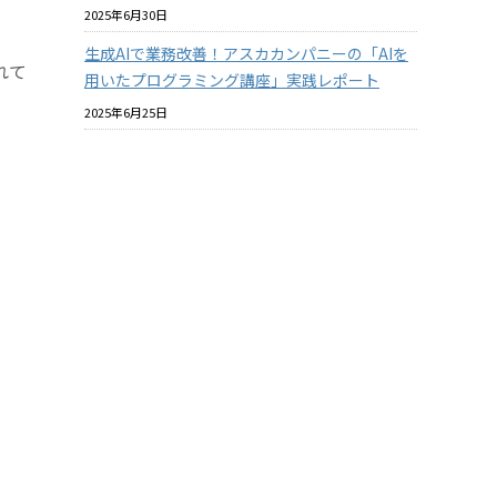
2025年6月30日
生成AIで業務改善！アスカカンパニーの「AIを
れて
用いたプログラミング講座」実践レポート
2025年6月25日
プラスチックと環境についての社内教育を進め
ています
2025年6月18日
バイオマスプラスチックはマテリアルリサイク
ルできるのか？ その2
2025年6月18日
酸素バリア性の『見える化』について【ASKA
MARKET NEWS 2025年06月号 第364号】
2025年5月31日