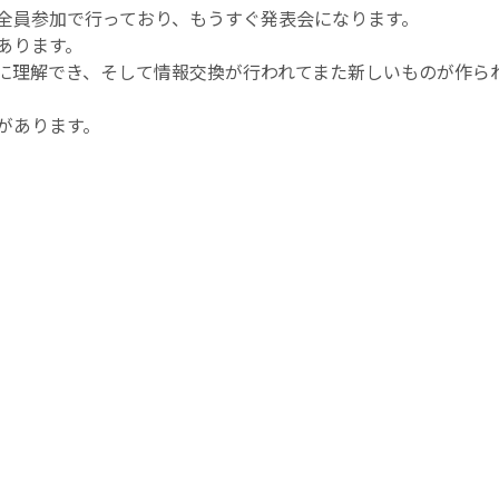
を全員参加で行っており、もうすぐ発表会になります。
あります。
に理解でき、そして情報交換が行われてまた新しいものが作ら
があります。
にするために機械まで作成
つかみ上げます。
業が当たり前でしたが、この機械で自動化できます。
。
ちで作り上げたりしてこういった機器が生まれていきます。