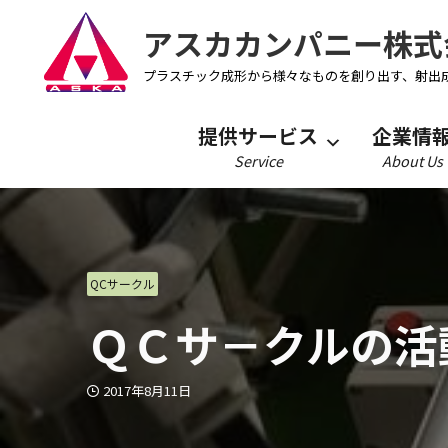
アスカカンパニー株式
プラスチック成形から様々なものを創り出す、射出
提供サービス
企業情
Service
About Us
QCサークル
ＱＣサ－クルの活
2017年8月11日