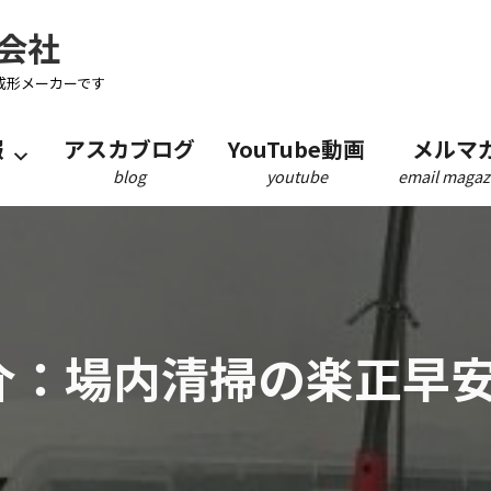
会社
成形メーカーです
報
アスカブログ
YouTube動画
メルマ
blog
youtube
email magaz
介：場内清掃の楽正早