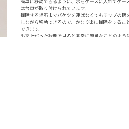
簡単に移動できるように、水をケースに入れてケー
は台車が取り付けられています。
掃除する場所までバケツを運ばなくてもモップの柄
しながら移動できるので、かなり楽に掃除をするこ
できます。
出来上がった状態で見ると非常に簡単なことのよう
いますが、皆で話し合ったから出てきた目からウロ
改善案です。
グループで助け合って知恵を出し合うことにより、
うな新しい改善が生まれます。
お客様に工場内が『綺麗だ』とおっしゃっていただ
とがあります。
こういった細かい「楽になった！」ということが積
なって、３Ｓや５Ｓの維持に繋がっています。