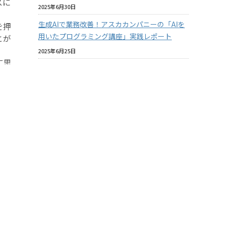
スに
2025年6月30日
生成AIで業務改善！アスカカンパニーの「AIを
を押
用いたプログラミング講座」実践レポート
とが
2025年6月25日
に思
プラスチックと環境についての社内教育を進め
コな
ています
2025年6月18日
このよ
バイオマスプラスチックはマテリアルリサイク
ルできるのか？ その2
くこ
2025年6月18日
み重
酸素バリア性の『見える化』について【ASKA
MARKET NEWS 2025年06月号 第364号】
2025年5月31日