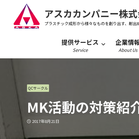
アスカカンパニー株式
プラスチック成形から様々なものを創り出す、射出
提供サービス
企業情
Service
About Us
QCサークル
MK活動の対策紹
2017年8月21日