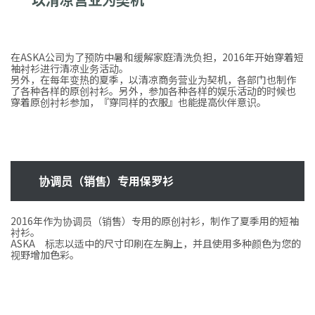
在ASKA公司为了预防中暑和缓解家庭清洗负担，2016年开始穿着短
袖衬衫进行清凉业务活动。
另外，在每年变热的夏季，以清凉商务营业为契机，各部门也制作
了各种各样的原创衬衫。另外，参加各种各样的娱乐活动的时候也
穿着原创衬衫参加，『穿同样的衣服』也能提高伙伴意识。
协调员（销售）专用保罗衫
2016年作为协调员（销售）专用的原创衬衫，制作了夏季用的短袖
衬衫。
ASKA 标志以适中的尺寸印刷在左胸上，并且使用多种颜色为您的
视野增加色彩。