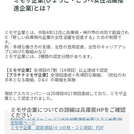
進企業)とは？
ミモザ企業とは、令和4年11月に兵庫県・神戸市の共同で創設され
た『新しい兵庫県内企業の女性活躍を促進する』ための制度で
す。
例：多様な働き方の支援、女性の登用促進、女性のキャリアアッ
プに向けた取組みなど
ミモザ企業には、2種類の認定分類があります。
【ミモザ企業】
全項目の7割（14項目）以上達成で認定
【プラチナミモザ企業】
全項目達成＋先導的な取組、（他社のお
手本となる取組、D＆i）の取組を実施
現状アスカカンパニーは20項目中17項目達成しており、ミモザ企
業として認定されました。
ミモザ企業についての詳細は兵庫県HPをご確認
ください
兵庫県：ひょうご・こうべ女性活躍推進企業(ミモザ企業)認
定制度ページ
ミモザ企業 認定項目(４つの柱・２０項目）PDF