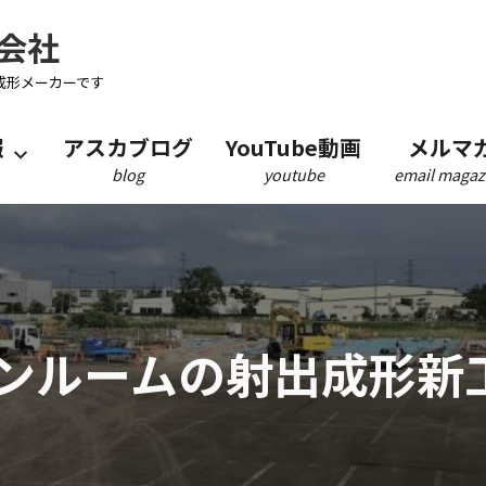
会社
成形メーカーです
報
アスカブログ
YouTube動画
メルマ
blog
youtube
email magaz
ンルームの射出成形新