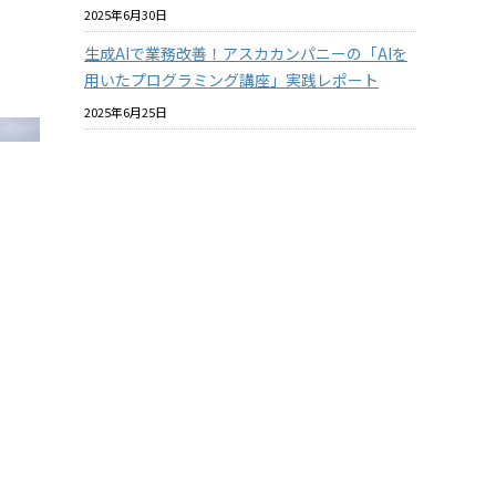
2025年6月30日
生成AIで業務改善！アスカカンパニーの「AIを
用いたプログラミング講座」実践レポート
2025年6月25日
プラスチックと環境についての社内教育を進め
ています
2025年6月18日
バイオマスプラスチックはマテリアルリサイク
ルできるのか？ その2
2025年6月18日
酸素バリア性の『見える化』について【ASKA
MARKET NEWS 2025年06月号 第364号】
2025年5月31日