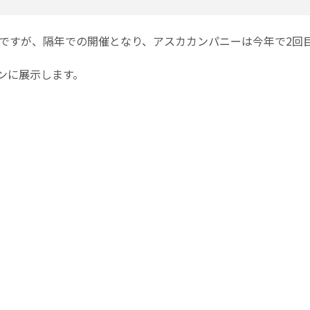
ACKですが、隔年での開催となり、アスカカンパニーは今年で2回
ンに展示します。
24 － 2024東京国際包装展 －（別のタブで開きます）
水）～25日（金）3日間
京国際展示場）東ホール
別のタブで開きます）]
し、WEB事前登録した場合は無料
）がご入用でしたら送付いたします。