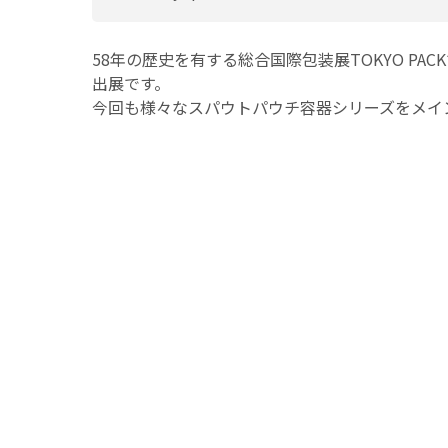
58年の歴史を有する総合国際包装展TOKYO P
出展です。
今回も様々なスパウトパウチ容器シリーズをメイ
展示会名
TOKYO PACK 20
会期
2024年10月23日（
10:00 ～ 17:00
会場
東京ビッグサイト
（東
小間番号
2E14 （東2ホール）
[出展者詳細情報（
入場料
1,000円（税込）
ただ
※来場案内状（招待券