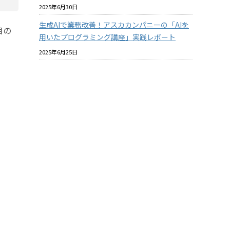
2025年6月30日
生成AIで業務改善！アスカカンパニーの「AIを
目の
用いたプログラミング講座」実践レポート
2025年6月25日
プラスチックと環境についての社内教育を進め
ています
2025年6月18日
バイオマスプラスチックはマテリアルリサイク
ルできるのか？ その2
2025年6月18日
酸素バリア性の『見える化』について【ASKA
MARKET NEWS 2025年06月号 第364号】
2025年5月31日