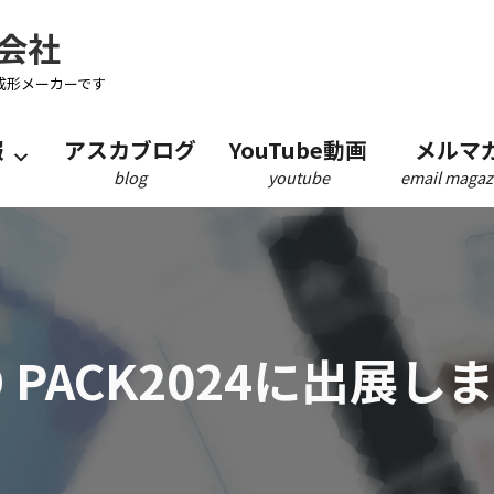
会社
成形メーカーです
報
アスカブログ
YouTube動画
メルマ
blog
youtube
email magaz
 PACK2024に出展し