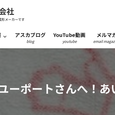
会社
成形メーカーです
報
アスカブログ
YouTube動画
メルマ
blog
youtube
email magaz
ユーポートさんへ！あ