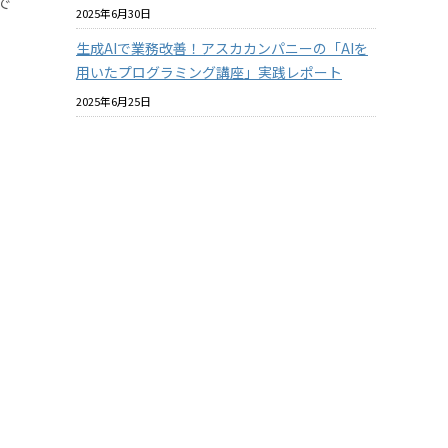
で
2025年6月30日
生成AIで業務改善！アスカカンパニーの「AIを
用いたプログラミング講座」実践レポート
2025年6月25日
プラスチックと環境についての社内教育を進め
ています
2025年6月18日
バイオマスプラスチックはマテリアルリサイク
ルできるのか？ その2
2025年6月18日
酸素バリア性の『見える化』について【ASKA
MARKET NEWS 2025年06月号 第364号】
2025年5月31日