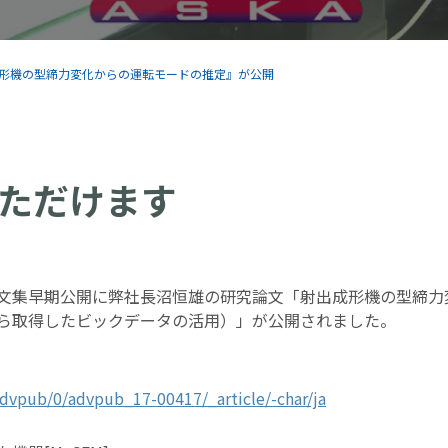
形機の型締力変化からの運転モードの推定』が公開
ただけます
文集早期公開に弊社長沼恒雄の研究論文「射出成形機の型締力
ら取得したビックデータの活用）」が公開されました。
/advpub/0/advpub_17-00417/_article/-char/ja