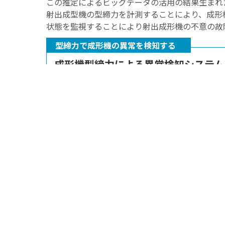
この推定によるビッグデータの活用の結果生まれた機
射出成型機の型締力を計測することにより、成形
状態を監視することにより射出成形機の不意の故
型締力で成形機の異常を検知する
成形機型締力による異常検知システム【
製造現場の実績に基づく異常検知システム 成形機のタイ
収集。 AIによるデータ解析で型締装置や金型・製品の状
ッチします ...
続きを見る
-
FA工場自動化技術
-
AIの活用
,
データサイエンス
,
ビッグデータ
関連記事