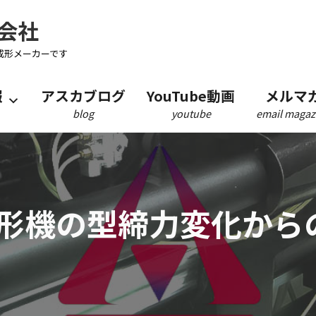
会社
成形メーカーです
報
アスカブログ
YouTube動画
メルマ
blog
youtube
email magaz
形機の型締力変化から