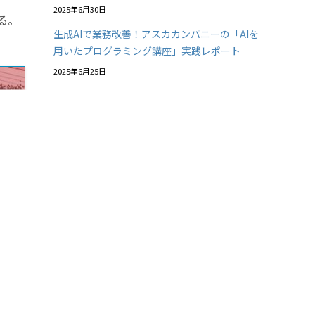
2025年6月30日
る。
生成AIで業務改善！アスカカンパニーの「AIを
用いたプログラミング講座」実践レポート
2025年6月25日
プラスチックと環境についての社内教育を進め
ています
2025年6月18日
バイオマスプラスチックはマテリアルリサイク
ルできるのか？ その2
2025年6月18日
酸素バリア性の『見える化』について【ASKA
MARKET NEWS 2025年06月号 第364号】
2025年5月31日