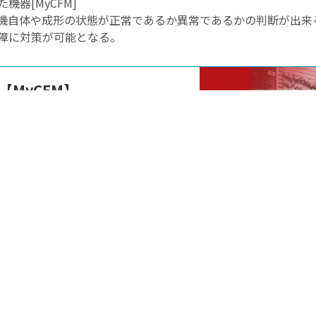
器[MyCFM]
機自体や成形の状態が正常であるか異常であるかの判断が出来
障に対策が可能となる。
MyCFM】
バーにひずみセンサーを設置し型締力データを
態を監視、異常検知に繋がる情報を早期にキャ