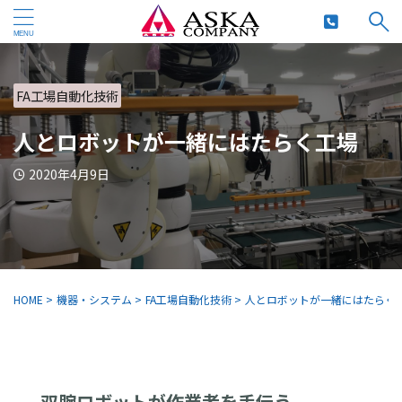
FA工場自動化技術
人とロボットが一緒にはたらく工場
2020年4月9日
HOME
>
機器・システム
>
FA工場自動化技術
>
人とロボットが一緒にはたらく
双腕ロボットが作業者を手伝う