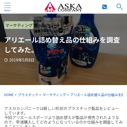
マーケティング
アリエール詰め替え品の仕組みを調査
してみた。
2019年5月8日
HOME
>
プラスチック
>
マーケティング
>
アリエール詰め替え品の仕組みを調
アスカカンパニーでは新しい形状のプラスチック製品をレビュー
しています。
今回アリエールスポーツより詰め替えが製品が発売されたような
ので、早速購入してどのようになっているのか仕組みを調査してみ
ることにしました。