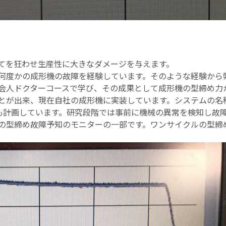
べてを狂わせ生産性に大きなダメージを与えます。
何度かの成形機の故障を経験しています。そのような経験から
会人ドクターコースで学び、その成果として成形機の型締め力
とが出来、現在自社の成形機に実装しています。システムの名
or)として販売も計画しています。研究段階では事前に機械の異常を検知し故
の型締め故障予知のモニターの一部です。ワンサイクルの型締