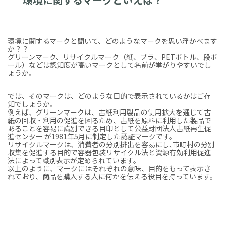
環境に関するマークと聞いて、どのようなマークを思い浮かべます
か？？
グリーンマーク、リサイクルマーク（紙、プラ、PETボトル、段ボ
ール）などは認知度が高いマークとして名前が挙がりやすいでし
ょうか。
では、そのマークは、どのような目的で表示されているかはご存
知でしょうか。
例えば、グリーンマークは、古紙利用製品の使用拡大を通じて古
紙の回収・利用の促進を図るため、古紙を原料に利用した製品で
あることを容易に識別できる目印として公益財団法人古紙再生促
進センター が1981年5月に制定した認証マークです。
リサイクルマークは、消費者の分別排出を容易にし､市町村の分別
収集を促進する目的で容器包装リサイクル法と資源有効利用促進
法によって識別表示が定められています。
以上のように、マークにはそれぞれの意味、目的をもって表示さ
れており、商品を購入する人に何かを伝える役目を持っています。