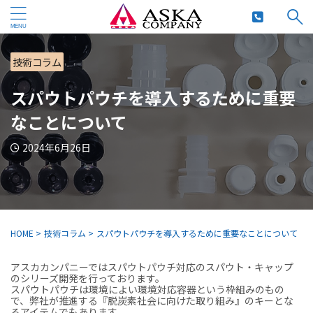
技術コラム
スパウトパウチを導入するために重要
なことについて
2024年6月26日
HOME
>
技術コラム
>
スパウトパウチを導入するために重要なことについて
アスカカンパニーではスパウトパウチ対応のスパウト・キャップ
のシリーズ開発を行っております。
スパウトパウチは環境によい環境対応容器という枠組みのもの
で、弊社が推進する『脱炭素社会に向けた取り組み』のキーとな
るアイテムでもあります。