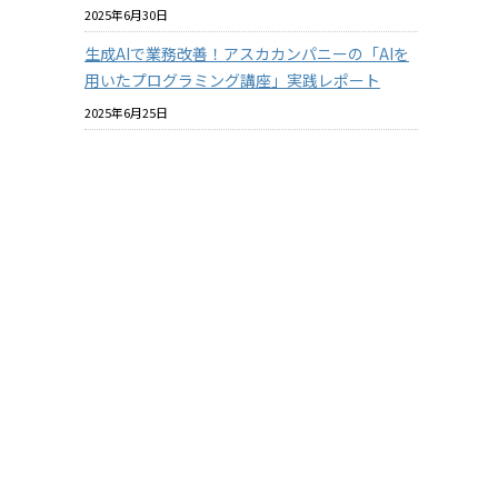
2025年6月30日
生成AIで業務改善！アスカカンパニーの「AIを
用いたプログラミング講座」実践レポート
2025年6月25日
プラスチックと環境についての社内教育を進め
ています
2025年6月18日
バイオマスプラスチックはマテリアルリサイク
ルできるのか？ その2
2025年6月18日
酸素バリア性の『見える化』について【ASKA
MARKET NEWS 2025年06月号 第364号】
2025年5月31日