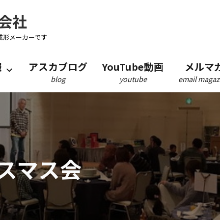
会社
成形メーカーです
報
アスカブログ
YouTube動画
メルマ
blog
youtube
email magaz
スマス会