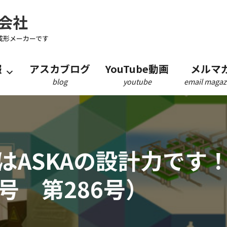
会社
成形メーカーです
報
アスカブログ
YouTube動画
メルマ
blog
youtube
email magaz
ASKAの設計力です！（A
月号 第286号）