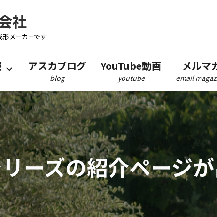
会社
成形メーカーです
報
アスカブログ
YouTube動画
メルマ
blog
youtube
email magaz
トシリーズの紹介ページ