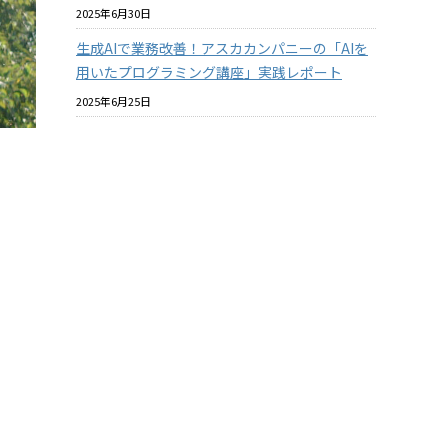
2025年6月30日
生成AIで業務改善！アスカカンパニーの「AIを
用いたプログラミング講座」実践レポート
2025年6月25日
プラスチックと環境についての社内教育を進め
ています
2025年6月18日
バイオマスプラスチックはマテリアルリサイク
ルできるのか？ その2
2025年6月18日
ペー
酸素バリア性の『見える化』について【ASKA
MARKET NEWS 2025年06月号 第364号】
2025年5月31日
まと