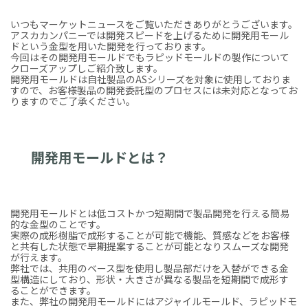
いつもマーケットニュースをご覧いただきありがとうございます。
アスカカンパニーでは開発スピードを上げるために開発用モール
ドという金型を用いた開発を行っております。
今回はその開発用モールドでもラピッドモールドの製作について
クローズアップしご紹介致します。
開発用モールドは自社製品のASシリーズを対象に使用しておりま
すので、お客様製品の開発委託型のプロセスには未対応となってお
りますのでご了承ください。
開発用モールドとは？
開発用モールドとは低コストかつ短期間で製品開発を行える簡易
的な金型のことです。
実際の成形樹脂で成形することが可能で機能、質感などをお客様
と共有した状態で早期提案することが可能となりスムーズな開発
が行えます。
弊社では、共用のベース型を使用し製品部だけを入替ができる金
型構造にしており、形状・大きさが異なる製品を短期間で成形す
ることができます。
また、弊社の開発用モールドにはアジャイルモールド、ラピッドモ