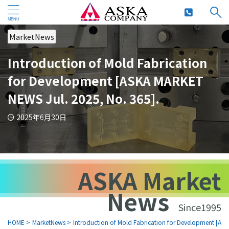
MarketNews
Introduction of Mold Fabrication
for Development [ASKA MARKET
NEWS Jul. 2025, No. 365].
2025年6月30日
ASKA Market
News
Since1995
HOME
>
MarketNews
>
Introduction of Mold Fabrication for Development [AS